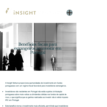
Benefícios fiscais para
estrangeiros ao investir em
Portugal
A Insight Venture proporciona oportunidades de investimento em fundos
portugueses com um regime fiscal favorável para investidores estrangeiros.
Investidores não residentes em Portugal não estão sujeitos à tributação
portuguesa sobre mais-valias ou dividendos obtidas nos fundos de capital de
risco, o que significa que os ganhos realizados ao investir não é retido imposto
IRC em Portugal.
Este benefício torna o investimento mais eficiente, permitindo que investidores