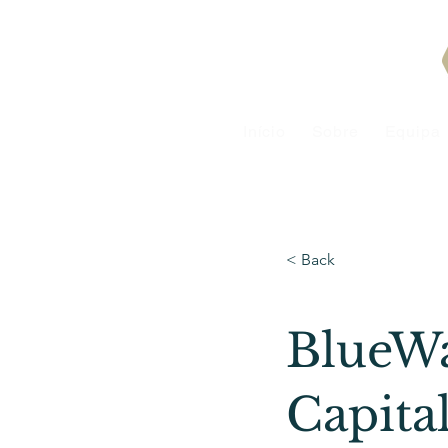
Início
Sobre
Equipa
< Back
BlueWa
Capita