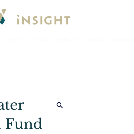
Investir
Fundos
Portefólio
Insights
Sustenta
ter
l Fund